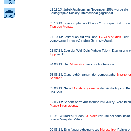
01.11.13: Jubel-Jubiläum: im November 1992 wurde die
Lomographic Society International gegründet.
05.10.13: Lomographie als Chance? - verspricht der neu
Tipp des Monats
.
04.10.13: Jetzt auch auf YouTube:
LOve & MOtion
- der
Lomo-Langfilm von Christian Schmidt-David.
01.07.13: Zeig der Welt Dein Pinhole Talent. Das ist uns e
Tipp
wert!
24.06.13: Der
Monatstipp
verspricht Gewinne.
15.06.13: Ganz schön smart, der Lomography
Smartpho
Scanner.
03.06.13: Neue
Monatsprogramme
der Workshops in Berl
und Köln.
02.05.13: Sehenswerte Ausstellung im Gallery Store Berli
Plastic International.
11.03.13: Merke Dir den
23. März
vor und sei dabei beim
Lomo Caterpillar Video.
09.03.13: Eine Neuerscheinung als
Monatstipp
. Reinlesen