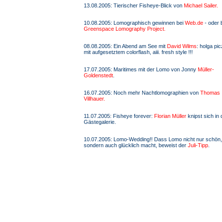
13.08.2005: Tierischer Fisheye-Blick von
Michael Sailer.
10.08.2005: Lomographisch gewinnen bei
Web.de
- oder 
Greenspace Lomography Project.
08.08.2005: Ein Abend am See mit
David Wilms
: holga pi
mit aufgesetztem colorflash, aiii. fresh style !!!
17.07.2005: Maritimes mit der Lomo von Jonny
Müller-
Goldenstedt
.
16.07.2005: Noch mehr Nachtlomographien von
Thomas
Villhauer.
11.07.2005: Fisheye forever:
Florian Müller
knipst sich in 
Gästegalerie.
10.07.2005: Lomo-Wedding!! Dass Lomo nicht nur schön,
sondern auch glücklich macht, beweist der
Juli-Tipp
.