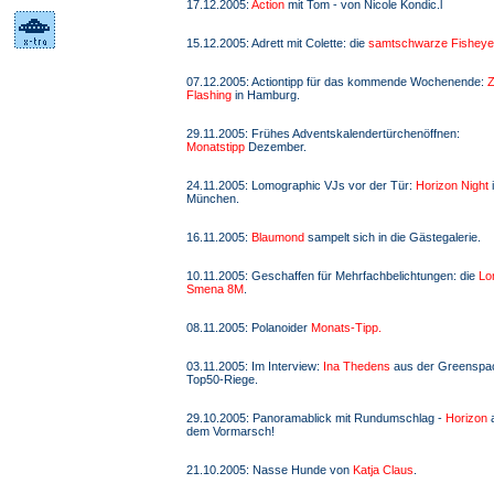
17.12.2005:
Action
mit Tom - von Nicole Kondic.l
15.12.2005: Adrett mit Colette: die
samtschwarze Fisheye
07.12.2005: Actiontipp für das kommende Wochenende:
Z
Flashing
in Hamburg.
29.11.2005: Frühes Adventskalendertürchenöffnen:
Monatstipp
Dezember.
24.11.2005: Lomographic VJs vor der Tür:
Horizon Night
München.
16.11.2005:
Blaumond
sampelt sich in die Gästegalerie.
10.11.2005: Geschaffen für Mehrfachbelichtungen: die
Lo
Smena 8M
.
08.11.2005: Polanoider
Monats-Tipp.
03.11.2005: Im Interview:
Ina Thedens
aus der Greenspa
Top50-Riege.
29.10.2005: Panoramablick mit Rundumschlag -
Horizon
a
dem Vormarsch!
21.10.2005: Nasse Hunde von
Katja Claus
.