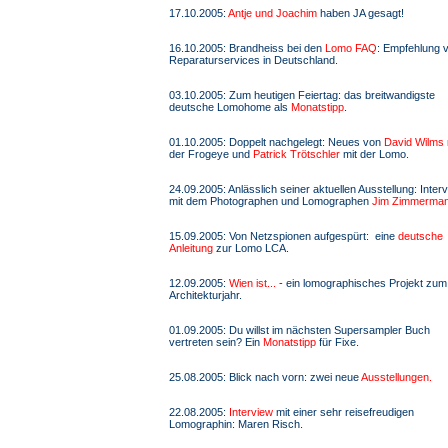
17.10.2005:
Antje und Joachim
haben JA gesagt!
16.10.2005: Brandheiss bei den
Lomo FAQ
: Empfehlung 
Reparaturservices in Deutschland.
03.10.2005: Zum heutigen Feiertag: das breitwandigste
deutsche Lomohome als
Monatstipp
.
01.10.2005: Doppelt nachgelegt: Neues von
David Wilms
der Frogeye und
Patrick Trötschler
mit der Lomo.
24.09.2005: Anlässlich seiner aktuellen Ausstellung: Inter
mit dem Photographen und Lomographen
Jim Zimmerman
15.09.2005: Von Netzspionen aufgespürt: eine
deutsche
Anleitung
zur Lomo LCA.
12.09.2005:
Wien ist...
- ein lomographisches Projekt zum
Architekturjahr.
01.09.2005: Du willst im nächsten Supersampler Buch
vertreten sein? Ein
Monatstipp
für Fixe.
25.08.2005: Blick nach vorn: zwei neue
Ausstellungen.
22.08.2005:
Interview
mit einer sehr reisefreudigen
Lomographin: Maren Risch.